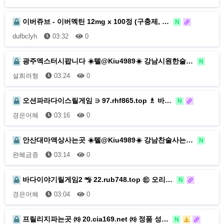
이버쥬브 - 이버멕틴 12mg x 100정 (구충제, …
N
dufbclyh
03:32
0
광주엑스터시팝니다 ☀️텔@Kiu4989☀️ 강남시원한술…
N
설희려형
03:24
0
오션파라다이스릴게임 ∋ 97.rhf865.top ♗ 바…
N
경은어혜
03:16
0
안산대마액상사는곳 ☀️텔@Kiu4989☀️ 강남찬술사는…
N
완혜금종
03:14
0
바다이야기릴게임2 ㎯ 22.rub748.top ㉫ 오리…
N
경은어혜
03:04
0
프릴리지파는곳 ㈗ 20.cia169.net ㈗ 정품 성…
N