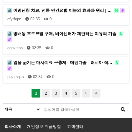
이명난청 치료, 전통 민간요법 이봉의 효과와 원리 | …
N
gfyrfepn
02:35
0
방배동 프로코밀 구매, 비아센터가 제안하는 여유의 기술
N
gohvlsbn
02:35
0
암을 굶기는 대사치료 구충제 - 메벤다졸 - 러시아 직…
N
pgvzhqks
02:34
0
2
3
4
5
1
회사소개
개인정보 취급방침
고객센터